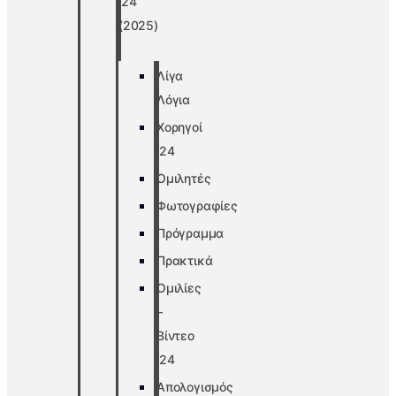
’24
(2025)
Λίγα
Λόγια
Χορηγοί
’24
Ομιλητές
Φωτογραφίες
Πρόγραμμα
Πρακτικά
Ομιλίες
–
Βίντεο
’24
Απολογισμός