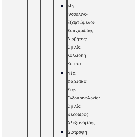
Μη
Ινσουλινο-
Εξαρτώμενος
Σακχαρώδης
Διαβήτης:
Ομιλία
Καλλιόπη
Κώτσα
Νέα
Φάρμακα
Στην
Ενδοκρινολογία:
Ομιλία
Θεόδωρος
Αλεξανδρίδης
Διατροφή: