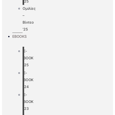
’25
Ομιλίες
–
Βίντεο
’25
EBOOKS
E-
BOOK
’25
E-
BOOK
’24
E-
BOOK
’23