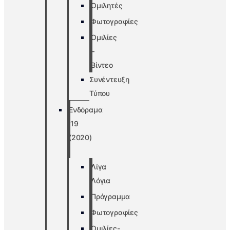
Ομιλητές
Φωτογραφίες
Ομιλίες
–
Βίντεο
Συνέντευξη
Τύπου
Ενδόραμα
’19
(2020)
Λίγα
Λόγια
Πρόγραμμα
Φωτογραφίες
Ομιλίες-