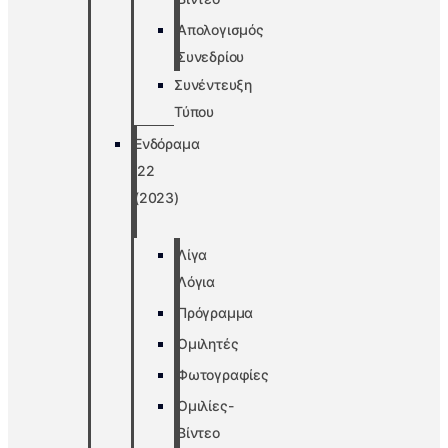
Απολογισμός
Συνεδρίου
Συνέντευξη
Τύπου
Ενδόραμα
’22
(2023)
Λίγα
Λόγια
Πρόγραμμα
Ομιλητές
Φωτογραφίες
Ομιλίες-
Βίντεο