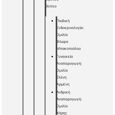
Βίντεο
Παιδική
Ενδοκρινολογία:
Ομιλία
Φλώρα
Μπακοπούλου
Γυναικεία
Αναπαραγωγή:
Ομιλία
Ελένη
Αρμένη
Ανδρική
Αναπαραγωγή:
Ομιλία
Χάρης