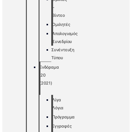
–
Βίντεο
Ομιλητές
Απολογισμός
Συνεδρίου
Συνέντευξη
Τύπου
Ενδόραμα
’20
(2021)
Λίγα
Λόγια
Πρόγραμμα
Εγγραφές