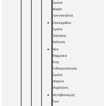
Ομιλία
Μαρία
Γιαννακούλια
Επινεφρίδια:
Ομιλία
Γρηγόρης
Καλτσάς
Νέα
Φάρμακα
Στην
Ενδοκρινολογία:
Ομιλία
Μαρίνα
Μιχαλάκη
Μεταβολισμός
Των