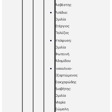
Ασβέστης
Λιπίδια:
Ομιλία
Στέργιος
Πολύζος
Υπόφυση:
Ομιλία
Φωτεινή
Αδαμίδου
Ινσουλινο-
Εξαρτώμενος
Σακχαρώδης
Διαβήτης:
Ομιλία
Μαρία
Σώμαλη