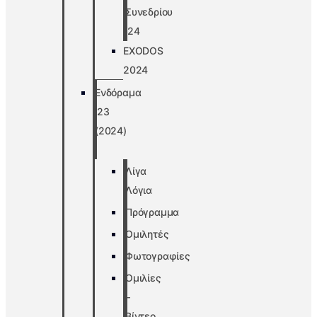
Συνεδρίου
’24
EXODOS
2024
Ενδόραμα
’23
(2024)
Λίγα
Λόγια
Πρόγραμμα
Ομιλητές
Φωτογραφίες
Ομιλίες
–
Βίντεο