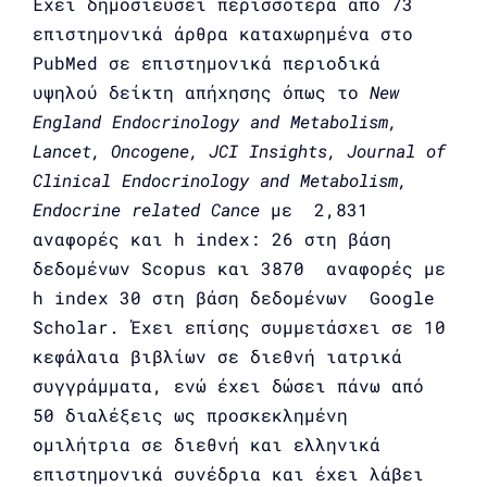
Έχει δημοσιεύσει περισσότερα από 73
επιστημονικά άρθρα καταχωρημένα στο
PubMed σε επιστημονικά περιοδικά
υψηλού δείκτη απήχησης όπως το
New
England
Endocrinology
and
Metabolism
,
Lancet
,
Oncogene
,
JCI
Insights
,
Journal
of
Clinical
Endocrinology
and
Metabolism
,
Endocrine
related
Cance
με 2,831
αναφορές και h index: 26 στη βάση
δεδομένων Scopus και 3870 αναφορές με
h index 30 στη βάση δεδομένων Google
Scholar. Έχει επίσης συμμετάσχει σε 10
κεφάλαια βιβλίων σε διεθνή ιατρικά
συγγράμματα, ενώ έχει δώσει πάνω από
50 διαλέξεις ως προσκεκλημένη
ομιλήτρια σε διεθνή και ελληνικά
επιστημονικά συνέδρια και έχει λάβει