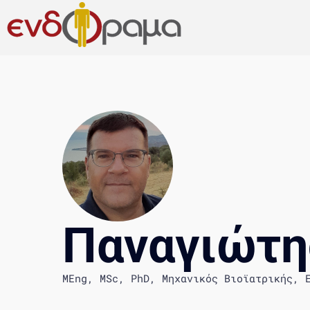
Παναγιώτη
MEng, MSc, PhD, Μηχανικός Βιοϊατρικής, 