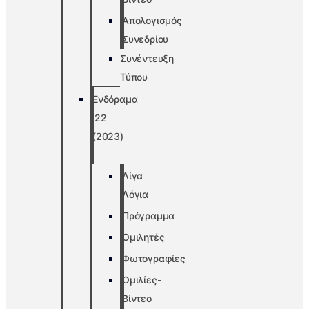
Απολογισμός
Συνεδρίου
Συνέντευξη
Τύπου
Ενδόραμα
’22
(2023)
Λίγα
Λόγια
Πρόγραμμα
Ομιλητές
Φωτογραφίες
Ομιλίες-
Βίντεο