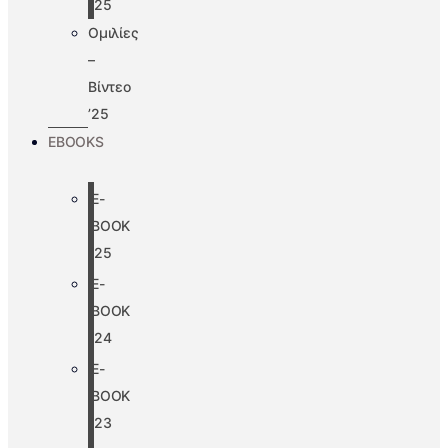
’25
Ομιλίες
–
Βίντεο
’25
EBOOKS
E-
BOOK
’25
E-
BOOK
’24
E-
BOOK
’23