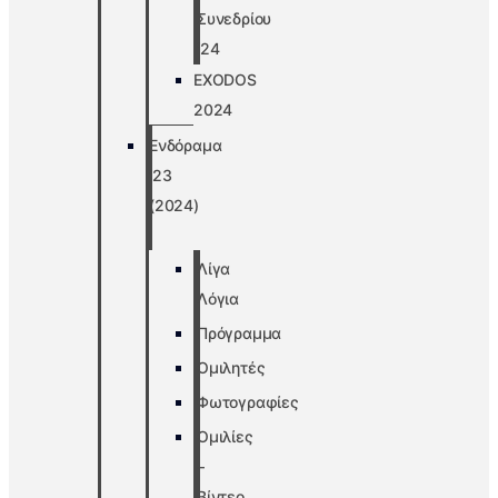
Συνεδρίου
’24
EXODOS
2024
Ενδόραμα
’23
(2024)
Λίγα
Λόγια
Πρόγραμμα
Ομιλητές
Φωτογραφίες
Ομιλίες
–
Βίντεο