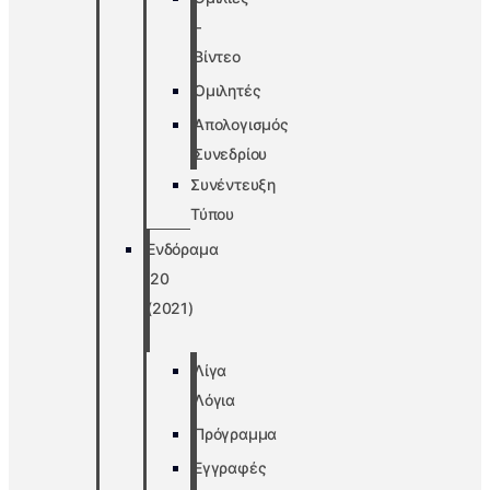
–
Βίντεο
Ομιλητές
Απολογισμός
Συνεδρίου
Συνέντευξη
Τύπου
Ενδόραμα
’20
(2021)
Λίγα
Λόγια
Πρόγραμμα
Εγγραφές