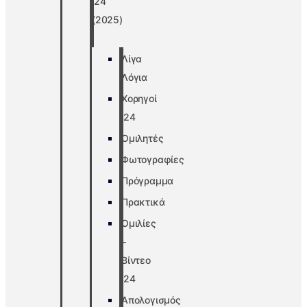
’24
(2025)
Λίγα
Λόγια
Χορηγοί
’24
Ομιλητές
Φωτογραφίες
Πρόγραμμα
Πρακτικά
Ομιλίες
–
Βίντεο
’24
Απολογισμός