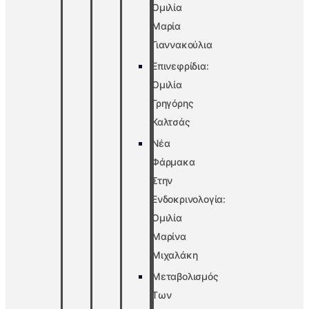
Ομιλία
Μαρία
Γιαννακούλια
Επινεφρίδια:
Ομιλία
Γρηγόρης
Καλτσάς
Νέα
Φάρμακα
Στην
Ενδοκρινολογία:
Ομιλία
Μαρίνα
Μιχαλάκη
Μεταβολισμός
Των