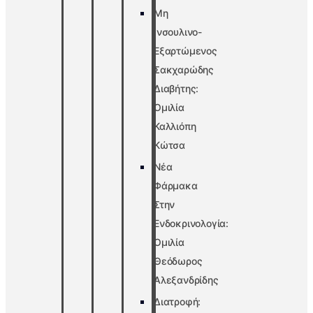
Μη
Ινσουλινο-
Εξαρτώμενος
Σακχαρώδης
Διαβήτης:
Ομιλία
Καλλιόπη
Κώτσα
Νέα
Φάρμακα
Στην
Ενδοκρινολογία:
Ομιλία
Θεόδωρος
Αλεξανδρίδης
Διατροφή: