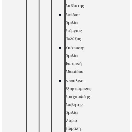
Ασβέστης
Λιπίδια:
Ομιλία
Στέργιος
Πολύζος
Υπόφυση:
Ομιλία
Φωτεινή
Αδαμίδου
Ινσουλινο-
Εξαρτώμενος
Σακχαρώδης
Διαβήτης:
Ομιλία
Μαρία
Σώμαλη