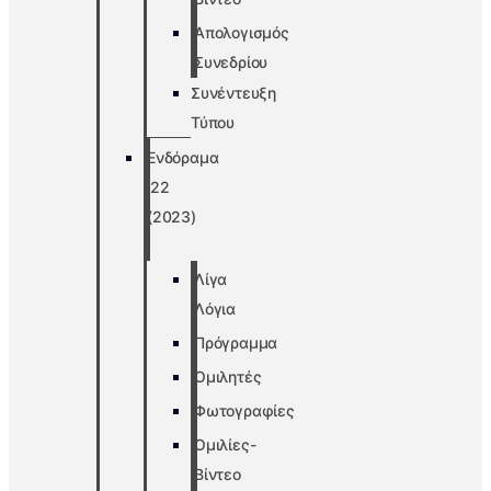
Απολογισμός
Συνεδρίου
Συνέντευξη
Τύπου
Ενδόραμα
’22
(2023)
Λίγα
Λόγια
Πρόγραμμα
Ομιλητές
Φωτογραφίες
Ομιλίες-
Βίντεο