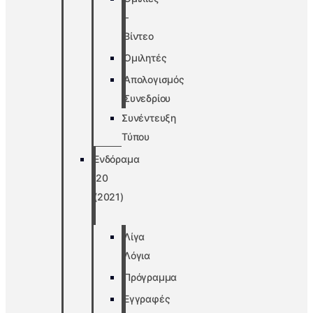
–
Βίντεο
Ομιλητές
Απολογισμός
Συνεδρίου
Συνέντευξη
Τύπου
Ενδόραμα
’20
(2021)
Λίγα
Λόγια
Πρόγραμμα
Εγγραφές