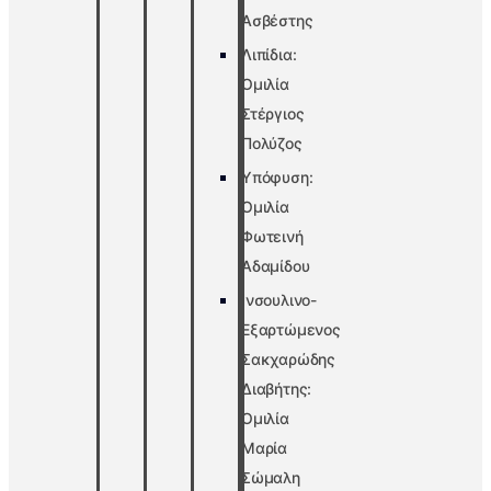
Ασβέστης
Λιπίδια:
Ομιλία
Στέργιος
Πολύζος
Υπόφυση:
Ομιλία
Φωτεινή
Αδαμίδου
Ινσουλινο-
Εξαρτώμενος
Σακχαρώδης
Διαβήτης:
Ομιλία
Μαρία
Σώμαλη