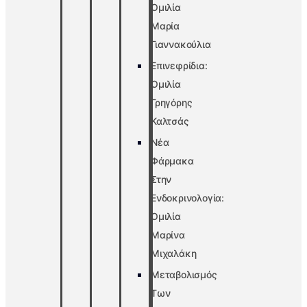
Ομιλία
Μαρία
Γιαννακούλια
Επινεφρίδια:
Ομιλία
Γρηγόρης
Καλτσάς
Νέα
Φάρμακα
Στην
Ενδοκρινολογία:
Ομιλία
Μαρίνα
Μιχαλάκη
Μεταβολισμός
Των