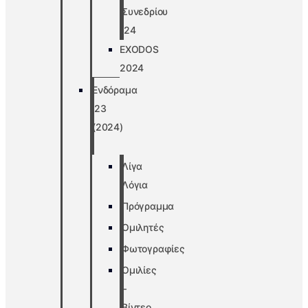
Συνεδρίου
’24
EXODOS
2024
Ενδόραμα
’23
(2024)
Λίγα
Λόγια
Πρόγραμμα
Ομιλητές
Φωτογραφίες
Ομιλίες
–
Βίντεο