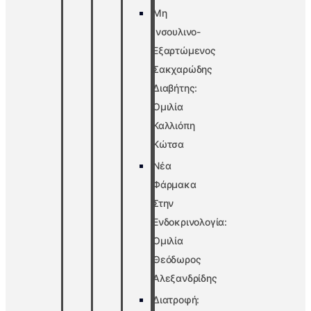
Μη
Ινσουλινο-
Εξαρτώμενος
Σακχαρώδης
Διαβήτης:
Ομιλία
Καλλιόπη
Κώτσα
Νέα
Φάρμακα
Στην
Ενδοκρινολογία:
Ομιλία
Θεόδωρος
Αλεξανδρίδης
Διατροφή: