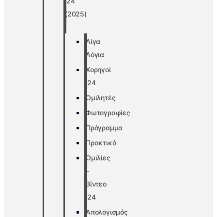
’24
(2025)
Λίγα
Λόγια
Χορηγοί
’24
Ομιλητές
Φωτογραφίες
Πρόγραμμα
Πρακτικά
Ομιλίες
–
Βίντεο
’24
Απολογισμός