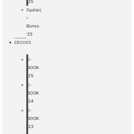
’25
Ομιλίες
–
Βίντεο
’25
EBOOKS
E-
BOOK
’25
E-
BOOK
’24
E-
BOOK
’23