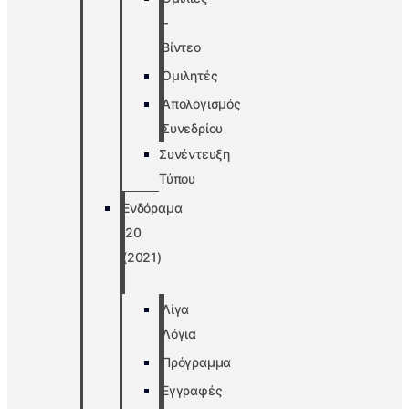
–
Βίντεο
Ομιλητές
Απολογισμός
Συνεδρίου
Συνέντευξη
Τύπου
Ενδόραμα
’20
(2021)
Λίγα
Λόγια
Πρόγραμμα
Εγγραφές