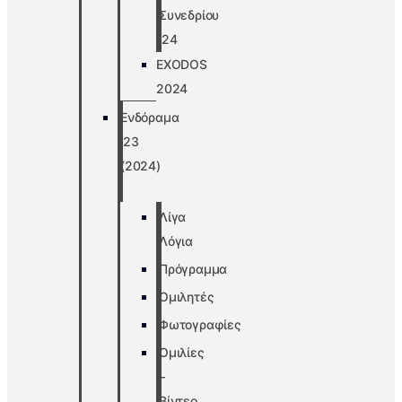
Συνεδρίου
’24
EXODOS
2024
Ενδόραμα
’23
(2024)
Λίγα
Λόγια
Πρόγραμμα
Ομιλητές
Φωτογραφίες
Ομιλίες
–
Βίντεο