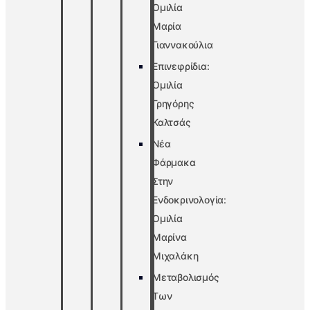
Ομιλία
Μαρία
Γιαννακούλια
Επινεφρίδια:
Ομιλία
Γρηγόρης
Καλτσάς
Νέα
Φάρμακα
Στην
Ενδοκρινολογία:
Ομιλία
Μαρίνα
Μιχαλάκη
Μεταβολισμός
Των