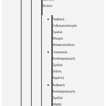
Βίντεο
Παιδική
Ενδοκρινολογία:
Ομιλία
Φλώρα
Μπακοπούλου
Γυναικεία
Αναπαραγωγή:
Ομιλία
Ελένη
Αρμένη
Ανδρική
Αναπαραγωγή:
Ομιλία
Χάρης