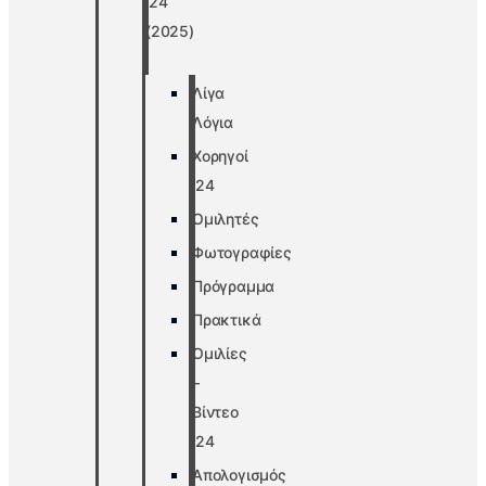
’24
(2025)
Λίγα
Λόγια
Χορηγοί
’24
Ομιλητές
Φωτογραφίες
Πρόγραμμα
Πρακτικά
Ομιλίες
–
Βίντεο
’24
Απολογισμός