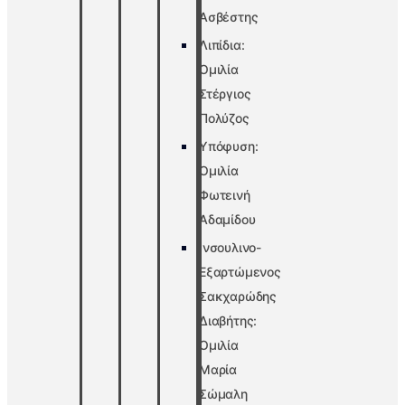
Ασβέστης
Λιπίδια:
Ομιλία
Στέργιος
Πολύζος
Υπόφυση:
Ομιλία
Φωτεινή
Αδαμίδου
Ινσουλινο-
Εξαρτώμενος
Σακχαρώδης
Διαβήτης:
Ομιλία
Μαρία
Σώμαλη