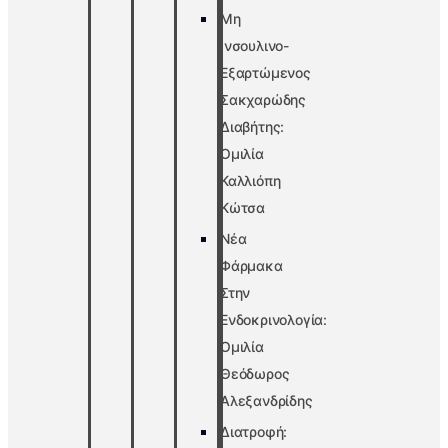
Μη
Ινσουλινο-
Εξαρτώμενος
Σακχαρώδης
Διαβήτης:
Ομιλία
Καλλιόπη
Κώτσα
Νέα
Φάρμακα
Στην
Ενδοκρινολογία:
Ομιλία
Θεόδωρος
Αλεξανδρίδης
Διατροφή: