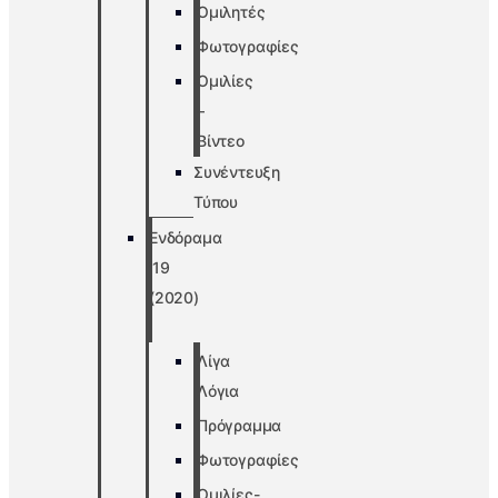
Ομιλητές
Φωτογραφίες
Ομιλίες
–
Βίντεο
Συνέντευξη
Τύπου
Ενδόραμα
’19
(2020)
Λίγα
Λόγια
Πρόγραμμα
Φωτογραφίες
Ομιλίες-