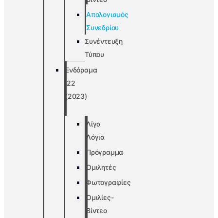
Απολογισμός
Συνεδρίου
Συνέντευξη
Τύπου
Ενδόραμα
’22
(2023)
Λίγα
Λόγια
Πρόγραμμα
Ομιλητές
Φωτογραφίες
Ομιλίες-
Βίντεο