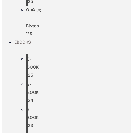
’25
Ομιλίες
–
Βίντεο
’25
EBOOKS
E-
BOOK
’25
E-
BOOK
’24
E-
BOOK
’23